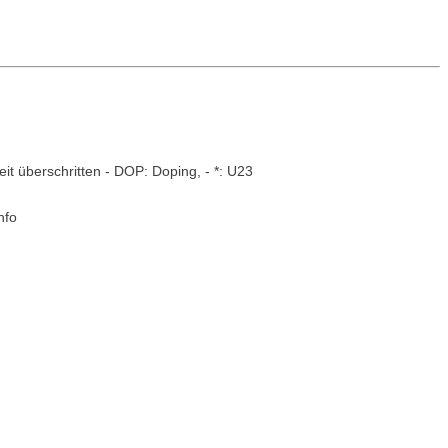
it überschritten - DOP: Doping, - *: U23
nfo