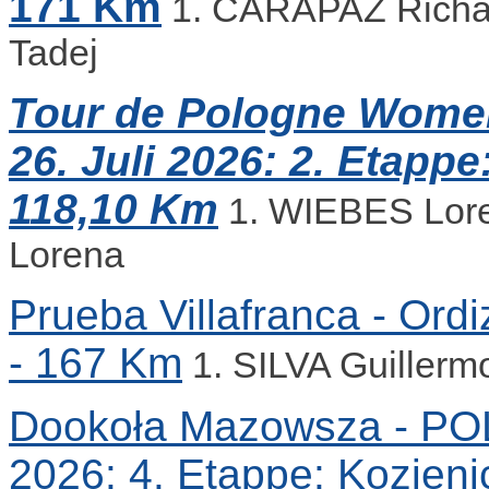
171 Km
1. CARAPAZ Rich
Tadej
Tour de Pologne Women 
26. Juli 2026: 2. Etapp
118,10 Km
1. WIEBES Lor
Lorena
Prueba Villafranca - Ordi
- 167 Km
1. SILVA Guiller
Dookoła Mazowsza - POL -
2026: 4. Etappe: Kozieni