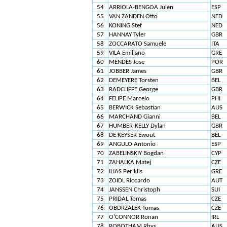
54
ARRIOLA-BENGOA Julen
ESP
55
VAN ZANDEN Otto
NED
56
KONING Stef
NED
57
HANNAY Tyler
GBR
58
ZOCCARATO Samuele
ITA
59
VILA Emiliano
GRE
60
MENDES Jose
POR
61
JOBBER James
GBR
62
DEMEYERE Torsten
BEL
63
RADCLIFFE George
GBR
64
FELIPE Marcelo
PHI
65
BERWICK Sebastian
AUS
66
MARCHAND Gianni
BEL
67
HUMBER-KELLY Dylan
GBR
68
DE KEYSER Ewout
BEL
69
ANGULO Antonio
ESP
70
ZABELINSKIY Bogdan
CYP
71
ZAHALKA Matej
CZE
72
ILIAS Periklis
GRE
73
ZOIDL Riccardo
AUT
74
JANSSEN Christoph
SUI
75
PRIDAL Tomas
CZE
76
OBDRZALEK Tomas
CZE
77
O'CONNOR Ronan
IRL
78
ROBOTHAM Rhys
AUS