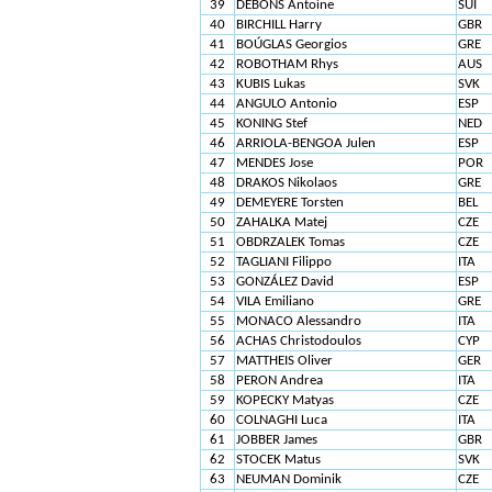
39
DEBONS Antoine
SUI
40
BIRCHILL Harry
GBR
41
BOÚGLAS Georgios
GRE
42
ROBOTHAM Rhys
AUS
43
KUBIS Lukas
SVK
44
ANGULO Antonio
ESP
45
KONING Stef
NED
46
ARRIOLA-BENGOA Julen
ESP
47
MENDES Jose
POR
48
DRAKOS Nikolaos
GRE
49
DEMEYERE Torsten
BEL
50
ZAHALKA Matej
CZE
51
OBDRZALEK Tomas
CZE
52
TAGLIANI Filippo
ITA
53
GONZÁLEZ David
ESP
54
VILA Emiliano
GRE
55
MONACO Alessandro
ITA
56
ACHAS Christodoulos
CYP
57
MATTHEIS Oliver
GER
58
PERON Andrea
ITA
59
KOPECKY Matyas
CZE
60
COLNAGHI Luca
ITA
61
JOBBER James
GBR
62
STOCEK Matus
SVK
63
NEUMAN Dominik
CZE