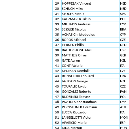
29
HOPPEZAK Vincent
NED
30
SCHUCH Mike
NED
31
STOCEK Matus
SVK
32
KACZMAREK Jakub
POL
33
MILTIADIS Andreas
CYP
34
SESSLER Nicolas
BRA
35
ACHAS Christodoulos
CYP
36
BOROS Michael
CZE
37
HEIJNEN Philip
NED
38
BALDERSTONE Abel
ESP
39
MATTHEIS Oliver
GER
40
GATE Aaron
NZL
41
CONTI Valerio
ITA
42
NEUMAN Dominik
CZE
43
BONNEFOIX Edouard
FRA
44
JACKSON George
NZL
45
TOUPALIK Jakub
CZE
46
GONZALEZ Roberto
PAN
47
BUDZINSKI Tomasz
POL
48
PAVLIDES Konstantinos
CYP
49
PERNSTEINER Hermann
AUT
50
LUCCA Riccardo
ITA
51
LANGELLOTTI Victor
MON
52
APARICIO Mario
ESP
53
DINA Marton
HUN