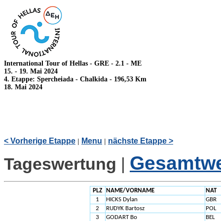
International Tour of Hellas - GRE - 2.1 - ME
15. - 19. Mai 2024
4. Etappe: Spercheiada - Chalkida - 196,53 Km
18. Mai 2024
< Vorherige Etappe
Menu
nächste Etappe >
|
|
Gesamtwe
Tageswertung
|
PLZ
NAME/VORNAME
NAT
1
HICKS Dylan
GBR
2
RUDYK Bartosz
POL
3
GODART Bo
BEL