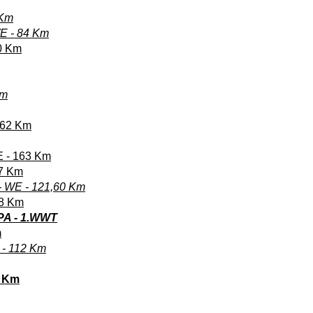
 Km
WE - 84 Km
90 Km
Km
 162 Km
E - 163 Km
87 Km
 - WE - 121,60 Km
88 Km
SPA - 1.WWT
m
E - 112 Km
1 Km