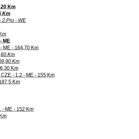
8,20 Km
6 Km
- 2.Pro - WE
 Km
 - ME
 - ME - 164,70 Km
1,60 Km
109,90 Km
206,30 Km
 CZE - 1.2 - ME - 155 Km
 187,5 Km
1 - ME - 152 Km
 Km