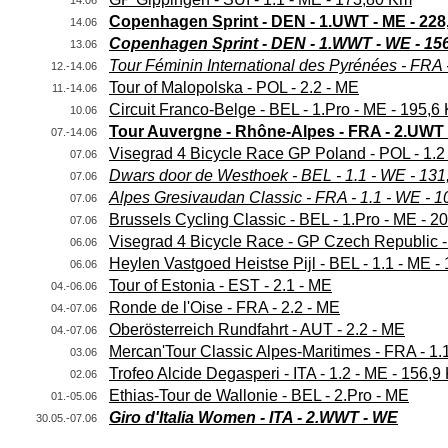
14.06
Copenhagen Sprint - DEN - 1.UWT - ME - 22
14.06
Copenhagen Sprint - DEN - 1.WWT - WE - 15
13.06
Tour Féminin International des Pyrénées - FRA 
12.-14.06
Tour of Malopolska - POL - 2.2 - ME
11.-14.06
Circuit Franco-Belge - BEL - 1.Pro - ME - 195,6
10.06
Tour Auvergne - Rhône-Alpes - FRA - 2.UWT
07.-14.06
Visegrad 4 Bicycle Race GP Poland - POL - 1.2
07.06
Dwars door de Westhoek - BEL - 1.1 - WE - 13
07.06
Alpes Gresivaudan Classic - FRA - 1.1 - WE - 
07.06
Brussels Cycling Classic - BEL - 1.Pro - ME - 
07.06
Visegrad 4 Bicycle Race - GP Czech Republic -
06.06
Heylen Vastgoed Heistse Pijl - BEL - 1.1 - ME -
06.06
Tour of Estonia - EST - 2.1 - ME
04.-06.06
Ronde de l'Oise - FRA - 2.2 - ME
04.-07.06
Oberösterreich Rundfahrt - AUT - 2.2 - ME
04.-07.06
Mercan'Tour Classic Alpes-Maritimes - FRA - 1.
03.06
Trofeo Alcide Degasperi - ITA - 1.2 - ME - 156,9
02.06
Ethias-Tour de Wallonie - BEL - 2.Pro - ME
01.-05.06
Giro d'Italia Women - ITA - 2.WWT - WE
30.05.-07.06