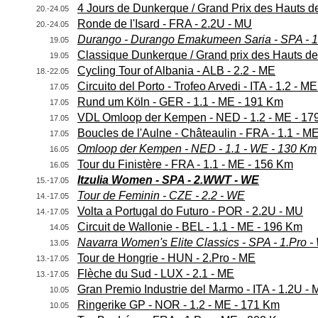
4 Jours de Dunkerque / Grand Prix des Hauts de
20.-24.05
Ronde de l'Isard - FRA - 2.2U - MU
20.-24.05
Durango - Durango Emakumeen Saria - SPA - 1
19.05
Classique Dunkerque / Grand prix des Hauts de
19.05
Cycling Tour of Albania - ALB - 2.2 - ME
18.-22.05
Circuito del Porto - Trofeo Arvedi - ITA - 1.2 - M
17.05
Rund um Köln - GER - 1.1 - ME - 191 Km
17.05
VDL Omloop der Kempen - NED - 1.2 - ME - 17
17.05
Boucles de l'Aulne - Châteaulin - FRA - 1.1 - M
17.05
Omloop der Kempen - NED - 1.1 - WE - 130 Km
16.05
Tour du Finistère - FRA - 1.1 - ME - 156 Km
16.05
Itzulia Women - SPA - 2.WWT - WE
15.-17.05
Tour de Feminin - CZE - 2.2 - WE
14.-17.05
Volta a Portugal do Futuro - POR - 2.2U - MU
14.-17.05
Circuit de Wallonie - BEL - 1.1 - ME - 196 Km
14.05
Navarra Women's Elite Classics - SPA - 1.Pro 
13.05
Tour de Hongrie - HUN - 2.Pro - ME
13.-17.05
Flèche du Sud - LUX - 2.1 - ME
13.-17.05
Gran Premio Industrie del Marmo - ITA - 1.2U -
10.05
Ringerike GP - NOR - 1.2 - ME - 171 Km
10.05