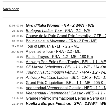
Nach oben
Giro d'Italia Women - ITA - 2.WWT - WE
30.05.-07.06
Bretagne Ladies Tour - FRA - 2.1 - WE
29.-31.05
Course de la Paix Grand Prix Jeseníky - CZE - 
28.-31.05
Boucles de la Mayenne - FRA - 2.Pro - ME
28.-31.05
Tour of Lithuania - LIT - 2.2 - ME
27.- 31.05
Alpes Isère Tour - FRA - 2.2 - ME
27.- 31.05
Paris - Troyes - FRA - 1.2 - ME - 180 Km
25.05
Antwerp Port Epic / Sels Trophy - BEL - 1.1 - M
25.05
GP Mazda Schelkens - BEL - 1.1 - WE - 134 Km
25.05
Tour du Haut Limousin Féminin - FRA - 1.2 - W
25.05
Antwerp Port Epic Ladies - BEL - 1.Pro - WE - 
24.05
Grand Prix Criquielion - BEL - 1.1 - ME - 205 K
24.05
Veenendaal-Veenendaal Classic - NED - 1.1 - 
23.05
Veenendaal - Veenendaal Classic - NED - 1.1 
22.05
Grande Prémio Internacional Beiras e Serra da 
22.-24.05
Vuelta a Burgos Feminas - SPA - 2.WWT - W
21.-24.05