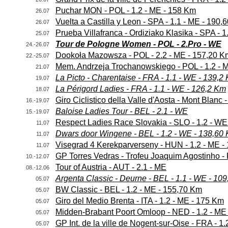
Puchar MON - POL - 1.2 - ME - 158 Km
26.07
Vuelta a Castilla y Leon - SPA - 1.1 - ME - 190,
26.07
Prueba Villafranca - Ordiziako Klasika - SPA - 
25.07
Tour de Pologne Women - POL - 2.Pro - WE
24.-26.07
Dookoła Mazowsza - POL - 2.2 - ME - 157,20 K
22.-25.07
Mem. Andrzeja Trochanowskiego - POL - 1.2 - 
21.07
La Picto - Charentaise - FRA - 1.1 - WE - 139,2
19.07
La Périgord Ladies - FRA - 1.1 - WE - 126,2 Km
18.07
Giro Ciclistico della Valle d'Aosta - Mont Blanc 
16.-19.07
Baloise Ladies Tour - BEL - 2.1 - WE
15.-19.07
Respect Ladies Race Slovakia - SLO - 1.2 - WE
11.07
Dwars door Wingene - BEL - 1.2 - WE - 138,60
11.07
Visegrad 4 Kerekparverseny - HUN - 1.2 - ME -
11.07
GP Torres Vedras - Trofeu Joaquim Agostinho -
10.-12.07
Tour of Austria - AUT - 2.1 - ME
08.-12.06
Argenta Classic - Deurne - BEL - 1.1 - WE - 10
05.07
BW Classic - BEL - 1.2 - ME - 155,70 Km
05.07
Giro del Medio Brenta - ITA - 1.2 - ME - 175 Km
05.07
Midden-Brabant Poort Omloop - NED - 1.2 - ME
05.07
GP Int. de la ville de Nogent-sur-Oise - FRA - 1.
05.07