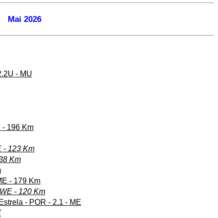
Mai 2026
2.2U - MU
E - 196 Km
E - 123 Km
138 Km
m
ME - 179 Km
- WE - 120 Km
Estrela - POR - 2.1 - ME
E