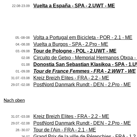
Vuelta a España - SPA - 2.UWT - ME
22.08-23.09
Volta a Portugal em Bicicleta - POR - 2.1 - ME
05.-08-08
Vuelta a Burgos - SPA - 2.Pro - ME
04.-08.08
Tour de Pologne - POL - 2.UWT - ME
03.-09.08
Circuito de Getxo - Memorial Hermanos Otxoa -
02.08
Donostia San Sebastian Klasikoa - SPA - 1.
01.08
Tour de France Femmes - FRA - 2.WWT - WE
01.-09.08
Kreiz Breizh Elites - FRA - 2.2 - ME
31.07.-03.08
PostNord Danmark Rundt - DEN - 2.Pro - ME
29.07.-02.08
Nach oben
Kreiz Breizh Elites - FRA - 2.2 - ME
31.07.-03.08
PostNord Danmark Rundt - DEN - 2.Pro - ME
29.07.-02.08
Tour de l'Ain - FRA - 2.1 - ME
28.-30.07
Grand Prix de la ville de Pérenchies - FRA - 1.
26.07