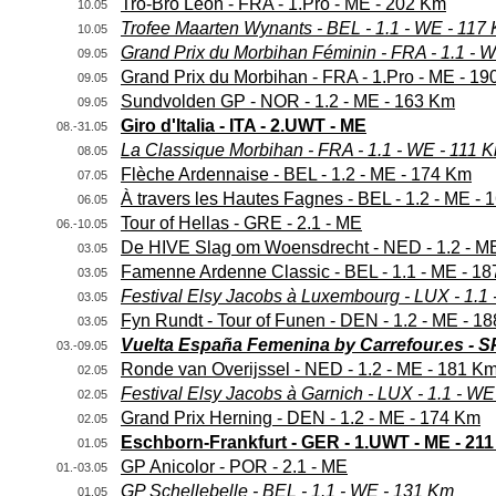
Tro-Bro Léon - FRA - 1.Pro - ME - 202 Km
10.05
Trofee Maarten Wynants - BEL - 1.1 - WE - 117
10.05
Grand Prix du Morbihan Féminin - FRA - 1.1 - 
09.05
Grand Prix du Morbihan - FRA - 1.Pro - ME - 1
09.05
Sundvolden GP - NOR - 1.2 - ME - 163 Km
09.05
Giro d'Italia - ITA - 2.UWT - ME
08.-31.05
La Classique Morbihan - FRA - 1.1 - WE - 111 
08.05
Flèche Ardennaise - BEL - 1.2 - ME - 174 Km
07.05
À travers les Hautes Fagnes - BEL - 1.2 - ME -
06.05
Tour of Hellas - GRE - 2.1 - ME
06.-10.05
De HIVE Slag om Woensdrecht - NED - 1.2 - M
03.05
Famenne Ardenne Classic - BEL - 1.1 - ME - 1
03.05
Festival Elsy Jacobs à Luxembourg - LUX - 1.1
03.05
Fyn Rundt - Tour of Funen - DEN - 1.2 - ME - 1
03.05
Vuelta España Femenina by Carrefour.es - 
03.-09.05
Ronde van Overijssel - NED - 1.2 - ME - 181 K
02.05
Festival Elsy Jacobs à Garnich - LUX - 1.1 - W
02.05
Grand Prix Herning - DEN - 1.2 - ME - 174 Km
02.05
Eschborn-Frankfurt - GER - 1.UWT - ME - 21
01.05
GP Anicolor - POR - 2.1 - ME
01.-03.05
GP Schellebelle - BEL - 1.1 - WE - 131 Km
01.05