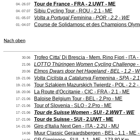
Tour de France - FRA - 2.UWT - ME
04.-26.07
Sibiu Cycling Tour - ROU - 2.1 - ME
04.-07.07
Volta a Portugal Feminina - POR - 2.2 - WE
01.-05.07
Course de Solidarnosc et des Champions Olymp
01.-04.07
Nach oben
Trofeo Citta' Di Brescia - Mem. Rino Fiori - ITA 
30.06
LOTTO Thüringen Women Cycling Challenge - 
21.06
Elmos Dwars door het Hageland - BEL - 1.2 - W
20.06
Volta Ciclista a Catalunya Femenina - SPA - 2.
19.-21.06
Tour Szlakiem Mazurskich Twierdz - POL - 2.2 
19.-21.06
La Route d'Occitanie - CIC - FRA - 2.1 - ME
18.-20.06
Baloise Belgium Tour - BEL - 2.Pro - ME
17.-21.06
Tour of Slovenia - SLO - 2.Pro - ME
17.-21.06
Tour de Suisse Women - SUI - 2.WWT - WE
17.-21.06
Tour de Suisse - SUI - 2.UWT - ME
17.-21.06
Giro d'Italia Next Gen - ITA - 2.2U - MU
14.-21.06
Muur Classic Geraardsbergen - BEL - 1.1 - ME 
14.06
GP Gippingen - SUI - 1.1 - ME - 173,80 Km