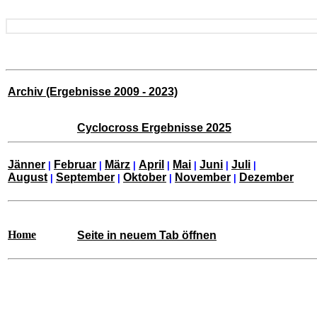
Archiv (Ergebnisse 2009 - 2023)
Cyclocross Ergebnisse 2025
Jänner
Februar
März
April
Mai
Juni
Juli
|
|
|
|
|
|
|
August
September
Oktober
November
Dezember
|
|
|
|
Home
Seite in neuem Tab öffnen